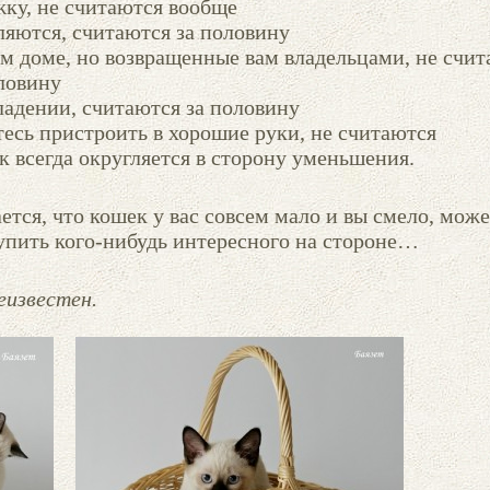
жку, не считаются вообще
ляются, считаются за половину
ем доме, но возвращенные вам владельцами, не счит
оловину
ладении, считаются за половину
есь пристроить в хорошие руки, не считаются
к всегда округляется в сторону уменьшения.
ается, что кошек у вас совсем мало и вы смело, мож
упить кого-нибудь интересного на стороне…
еизвестен.